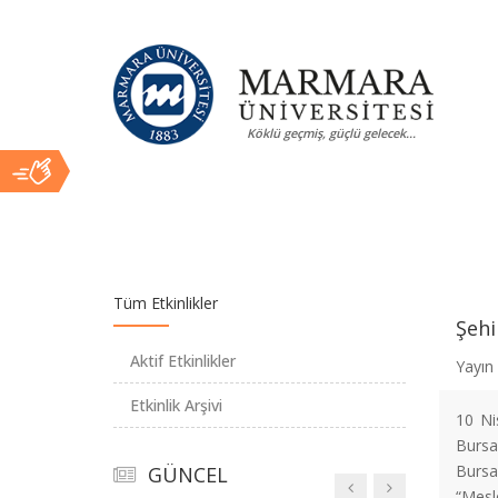
Marmara
“Forum Africa”
Uluslararası Katılımla
Marmara Üniversitesi’nde
Köklü geçmiş, güçlü gelecek...
Üniversitesi
Düzenlendi
Marmara
Ana
Üniversitesi’nde 19
Mayıs Kutlamaları Spor Şöleniyle
Tüm Etkinlikler
Taçlandı
Şehi
İçerik
Aktif Etkinlikler
Yayın 
Etkinlik Arşivi
10 Ni
Türk Dünyası
Bursa 
Kongresi Marmara
Bursa
GÜNCEL
Üniversitesi’nde Düzenlendi
“Mesl