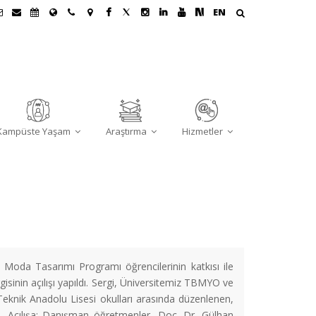
EN
Kampüste Yaşam
Araştırma
Hizmetler
da Tasarımı Programı öğrencilerinin katkısı ile
gisinin açılışı yapıldı. Sergi, Üniversitemiz TBMYO ve
knik Anadolu Lisesi okulları arasında düzenlenen,
di. Açılışa; Danışman öğretmenler, Doç. Dr. Gülhan