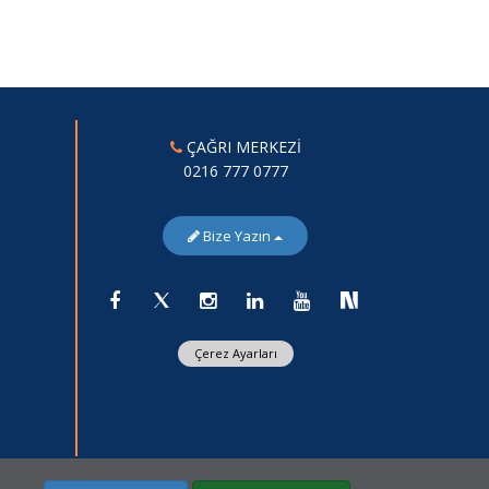
ÇAĞRI MERKEZİ
0216 777 0777
Bize Yazın
Çerez Ayarları