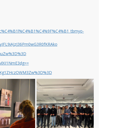
gramc%C4%B1l%C4%B1%C4%9F%C4%B1_tbmyo-
yIFL9iAJzJ36Pm0wG3R0fKRAko
cmhuZw%3D%3D
E3MXI1NmE3dg==
W5ucXg1ZHczOWM3Zw%3D%3D