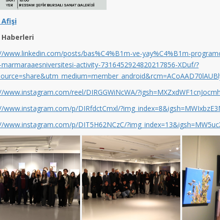
 Afişi
 Haberleri
s://www.linkedin.com/posts/bas%C4%B1m-ve-yay%C4%B1m-pro
-marmaraaesniversitesi-activity-7316452924820217856-XDuf/?
source=share&utm_medium=member_android&rcm=ACoAAD70lAUBl
s://www.instagram.com/reel/DIRGGWiNcWA/?igsh=MXZxdWF1cnJo
://www.instagram.com/p/DIRfdctCmxl/?img_index=8&igsh=MWIxbz
s://www.instagram.com/p/DIT5H62NCzC/?img_index=13&igsh=M