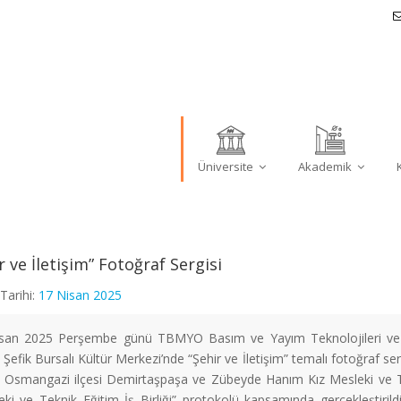
Üniversite
Akademik
r ve İletişim” Fotoğraf Sergisi
Tarihi:
17 Nisan 2025
san 2025 Perşembe günü TBMYO Basım ve Yayım Teknolojileri ve Mo
Şefik Bursalı Kültür Merkezi’nde “Şehir ve İletişim” temalı fotoğraf ser
 Osmangazi ilçesi Demirtaşpaşa ve Zübeyde Hanım Kız Mesleki ve Te
eki ve Teknik Eğitim İş Birliği” protokolü kapsamında gerçekleştiril