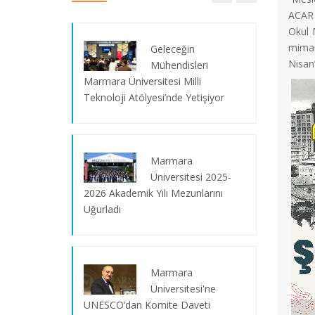
ACAR 
Okul M
mimar
Geleceğin
Nisan’
Mühendisleri
Marmara Üniversitesi Milli
Teknoloji Atölyesi’nde Yetişiyor
Marmara
Üniversitesi 2025-
2026 Akademik Yılı Mezunlarını
Uğurladı
Milli Dayanışma Kampanyası (Biz Bize
Marmara
Yeteriz Türkiyem)
Üniversitesi'ne
UNESCO’dan Komite Daveti