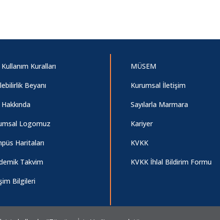
 Kullanım Kuralları
MÜSEM
ilebilirlik Beyanı
Kurumsal İletişim
e Hakkında
Sayılarla Marmara
umsal Logomuz
Kariyer
püs Haritaları
KVKK
demik Takvim
KVKK İhlal Bildirim Formu
işim Bilgileri