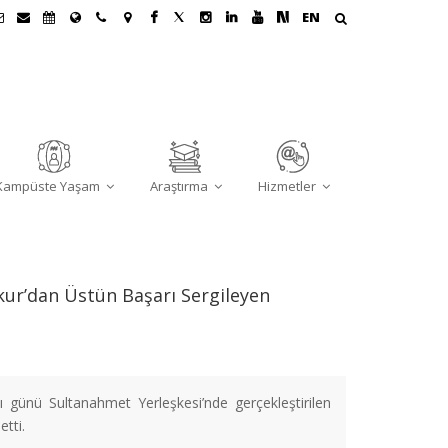
EN
Kampüste Yaşam
Araştırma
Hizmetler
ur’dan Üstün Başarı Sergileyen
günü Sultanahmet Yerleşkesi’nde gerçekleştirilen
tti.