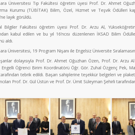
ra Üniversitesi Tıp Fakültesi öğretim üyesi Prof. Dr. Ahmet Oğuzh
ırma Kurumu (TÜBİTAK) Bilim, Özel, Hizmet ve Teşvik Ödülleri kap
ne layık görüldü.
al Bilgiler Fakültesi öğretim üyesi Prof. Dr. Arzu Al, Yükseköğret
ından kabul edilen ve bu yıl 16’ncısı düzenlenen İKSAD Bilim Ödülle
ü aldı.
a Üniversitesi, 19 Program Nişanı ile Engelsiz Üniversite Sıralamasınd
şarılar dolayısıyla Prof. Dr. Ahmet Oğuzhan Özen, Prof. Dr. Arzu Al i
 Engelli Öğrenci Birim Koordinatörü Öğr. Gör. Zuhal Özgenç Pek, M
arafından tebrik edildi. Başarı sahiplerine teşekkür belgeleri ve plak
cıları Prof. Dr. Gül Üstün ve Prof. Dr. Ümit Süleyman Şehirli tarafından