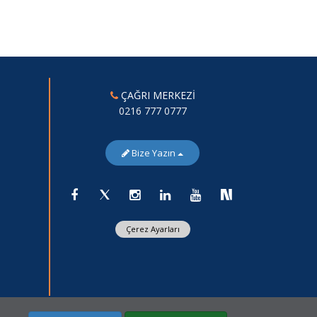
ÇAĞRI MERKEZİ
0216 777 0777
Bize Yazın
Çerez Ayarları