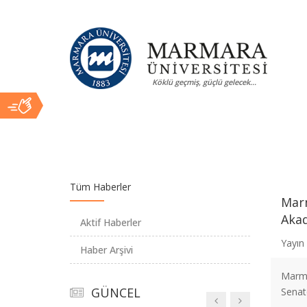
Marmara
“Forum Africa”
Uluslararası Katılımla
Marmara Üniversitesi’nde
Köklü geçmiş, güçlü gelecek...
Üniversitesi
Düzenlendi
Marmara
Ana
Üniversitesi’nde 19
Mayıs Kutlamaları Spor Şöleniyle
Tüm Haberler
Taçlandı
Marm
Akad
İçerik
Aktif Haberler
Yayın 
Haber Arşivi
Türk Dünyası
Marma
Kongresi Marmara
GÜNCEL
Senato
Üniversitesi’nde Düzenlendi