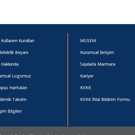
 Kullanım Kuralları
MÜSEM
ilebilirlik Beyanı
Kurumsal İletişim
e Hakkında
Sayılarla Marmara
umsal Logomuz
Kariyer
püs Haritaları
KVKK
demik Takvim
KVKK İhlal Bildirim Formu
işim Bilgileri