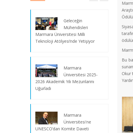
Marma
Araşt
Ödülü’
Geleceğin
Siyas
Mühendisleri
taraf
Marmara Üniversitesi Milli
ödülün
Teknoloji Atölyesi’nde Yetişiyor
Marmar
Bu ba
sunan
Marmara
Okur t
Üniversitesi 2025-
Yardım
2026 Akademik Yılı Mezunlarını
Uğurladı
Marmara
Koronavirüs Hakkında Akademik Bilgi
Üniversitesi'ne
Kılavuzu
UNESCO’dan Komite Daveti