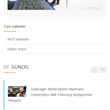
“Forum Africa” Uluslararası Katılımla
Marmara Üniversitesi’nde Düzenlendi
Tüm Haberler
Marmara Üniversitesi’nde 19 Mayıs
Aktif Haberler
Kutlamaları Spor Şöleniyle Taçlandı
Haber Arşivi
Türk Dünyası Kongresi Marmara
GÜNCEL
Üniversitesi’nde Düzenlendi
Geleceğin Mühendisleri Marmara
Üniversitesi Milli Teknoloji Atölyesi’nde
Yetişiyor