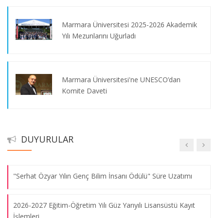
Marmara Üniversitesi 2025-2026 Akademik
Yılı Mezunlarını Uğurladı
Marmara Üniversitesi'ne UNESCO’dan
Milli Dayanışma Kampanyası (Biz Bize Yeteriz Türkiyem)
Komite Daveti
Koronavirüs Hakkında Akademik Bilgi Kılavuzu
Marmara Üniversitesi’nde Tanıtım Günleri
DUYURULAR
Yoğun Katılımla Devam Ediyor
Koronavirüsle İlgili Bilgilendirme
Bioexpo İlaç ve API Teknolojileri Sempozyumu '' ve ‘' Yaşam
"Serhat Özyar Yılın Genç Bilim İnsanı Ödülü" Süre Uzatımı
Bilimlerinde İnovasyon Buluşmaları
Marmara Üniversitesi’nde 2026 Tanıtım
14.10.2026
Günleri Başladı
2026-2027 Eğitim-Öğretim Yılı Güz Yarıyılı Lisansüstü Kayıt
İşlemleri